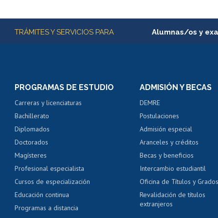
Subir
Más información
TRÁMITES Y SERVICIOS PARA
Alumnas/os y ex
Matrícula en línea
Inscripción y cambio d
Consulta y certificado
PROGRAMAS DE ESTUDIO
ADMISIÓN Y BECAS
Certificado de alumno
Carreras y licenciaturas
DEMRE
Servicio médico y den
Bachillerato
Postulaciones
Pago de arancel y cré
Diplomados
Admisión especial
Pago de arancel y cré
Doctorados
Aranceles y créditos
Certificado de títulos 
Magísteres
Becas y beneficios
Profesional especialista
Intercambio estudiantil
Mi Uchile
Ayu
Cursos de especialización
Oficina de Títulos y Grado
Educación continua
Revalidación de títulos
extranjeros
Programas a distancia