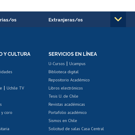
rias/os
Extranjeras/os
rnos de
Revalidación y reconocimiento
n
de títulos
el personal
Postulación al Programa de
Movilidad Estudiantil
D Y CULTURA
SERVICIOS EN LÍNEA
ovilidad interna
Inscripción de asignaturas
|
 de renta
U-Cursos
Ucampus
Cursos de español
 de renta
vidades
Biblioteca digital
Repositorio Académico
correo uchile
|
le
Uchile TV
Libros electrónicos
nas blancas
Tesis U. de Chile
os
Revistas académicas
, sexual y violencia
Denuncias administrativas
 y coro
Portafolio académico
Sismos en Chile
itaria
Solicitud de salas Casa Central