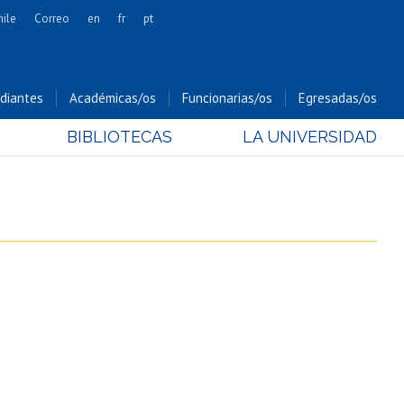
hile
Correo
en
fr
pt
Artes
Cs. Agronómicas
diantes
Académicas/os
Funcionarias/os
Egresadas/os
Cs. Forestales y Conservación
BIBLIOTECAS
LA UNIVERSIDAD
Cs. Sociales
Comunicación e Imagen
Economía y Negocios
Gobierno
Odontología
Estudios Internacionales
Bachillerato
Hospital Clínico