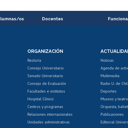
alumnas/os
Docentes
Funciona
Postulación a concursos
Cursos inte
internos de investigación
capacitació
e asignaturas
Consulta a bases de datos
Bienestar d
 de notas
ORGANIZACIÓN
ACTUALIDA
Perfeccionamiento
Portal de m
 regular
Editar Portafolio Académico
Certificado
Rectoría
Noticias
tal
Evaluación docente
Certificado
Consejo Universitario
Agenda de acti
dito alumnos
honorarios
Calificación académica
Senado Universitario
Multimedia
dito exalumnos
Gestión de 
Consejo de Evaluación
Radio U. de Chi
Postulación al AUCAI
y grados
Editar pági
Facultades e institutos
Deportes
Hospital Clínico
Museos y teatr
da tecnológica
Tarjeta TUI
Wifi
Acoso laboral
s
Centros y programas
Orquesta, ballet
Relaciones internacionales
Publicaciones
Unidades administrativas
Editorial Univers