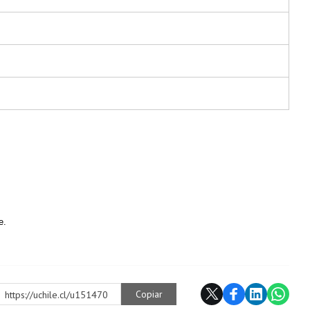
e.
Copiar
https://uchile.cl/u151470