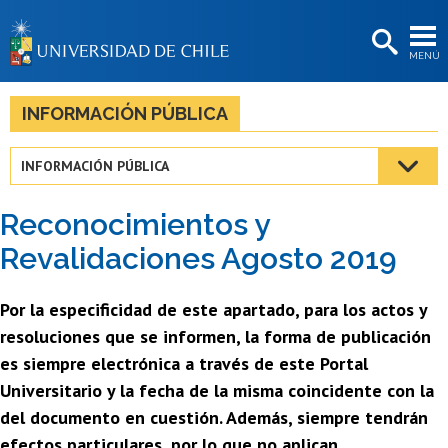
EXTENSIÓN
MENÚ
BIBLIOTECAS
LA UNIVERSIDAD
INFORMACIÓN PÚBLICA
Postulantes
INFORMACIÓN PÚBLICA
Estudiantes
Reconocimientos y
Académicas/os
Revalidaciones Agosto 2019
Funcionarias/os
Por la especificidad de este apartado, para los actos y
Egresadas/os
resoluciones que se informen, la forma de publicación
es siempre electrónica a través de este Portal
Universitario y la fecha de la misma coincidente con la
del documento en cuestión. Además, siempre tendrán
efectos particulares, por lo que no aplican