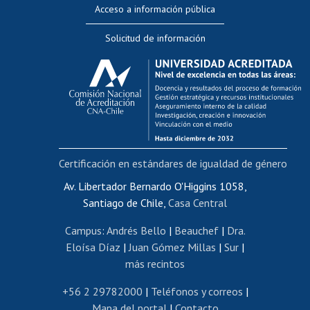
Acceso a información pública
Editar Portafolio Académico
Solicitud de información
Evaluación docente
Calificación académica
Postulación al AUCAI
Funcionarias/os
Cursos internos de capacitación
Bienestar del personal
Certificación en estándares de igualdad de género
Portal de movilidad interna
Certificado de renta
Av. Libertador Bernardo O'Higgins 1058,
Santiago de Chile,
Casa Central
Certificado de renta honorarios
Gestión de correo uchile
Campus
:
Andrés Bello
|
Beauchef
|
Dra.
Editar páginas blancas
Eloísa Díaz
|
Juan Gómez Millas
|
Sur
|
más recintos
Extranjeras/os
Revalidación y reconocimiento de títulos
+56 2 29782000
|
Teléfonos y correos
|
Mapa del portal
|
Contacto
Postulación al Programa de Movilidad Estudiantil