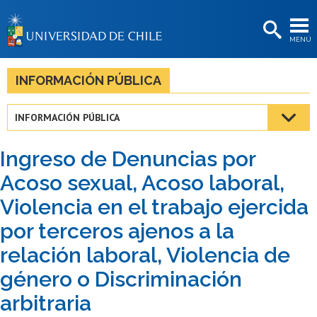
EXTENSIÓN
MENÚ
BIBLIOTECAS
LA UNIVERSIDAD
INFORMACIÓN PÚBLICA
Postulantes
INFORMACIÓN PÚBLICA
Estudiantes
Ingreso de Denuncias por
Académicas/os
Acoso sexual, Acoso laboral,
Funcionarias/os
Violencia en el trabajo ejercida
Egresadas/os
por terceros ajenos a la
relación laboral, Violencia de
género o Discriminación
arbitraria