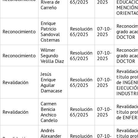
Rivera de
65/2025
2025
EDUCACI
Carreño
MENCIÓN
ORIENTA
Enrique
Reconocim
Patricio
Resolución
07-10-
Reconocimiento
grado aca
Sandoval
65/2025
2025
DOCTOR
Cisternas
Wilmer
Reconocim
Resolución
07-10-
Reconocimiento
Segundo
grado aca
65/2025
2025
Velilla Diaz
DOCTOR
Revalidaci
Jesús
título pro
Enrique
Resolución
07-10-
Revalidación
de INGEN
Aguilar
65/2025
2025
EJECUCIÓ
Damacase
INDUSTR
Carmen
Revalidaci
Benicia
Resolución
07-10-
Revalidación
título pro
Anchico
65/2025
2025
de ENFE
Candelo
Andrés
Revalidaci
Alexander
Resolución
07-10-
título pro