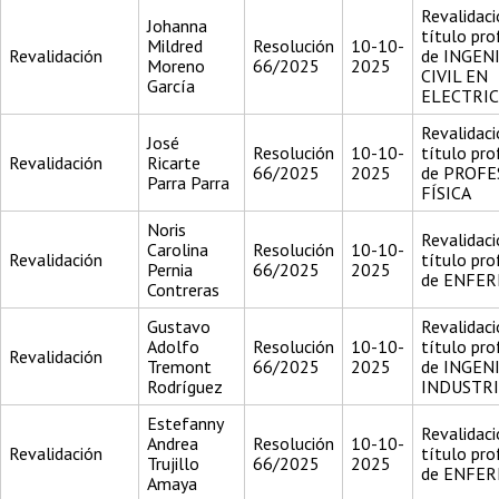
Revalidaci
Johanna
título pro
Mildred
Resolución
10-10-
Revalidación
de INGEN
Moreno
66/2025
2025
CIVIL EN
García
ELECTRI
Revalidaci
José
Resolución
10-10-
título pro
Revalidación
Ricarte
66/2025
2025
de PROFE
Parra Parra
FÍSICA
Noris
Revalidaci
Carolina
Resolución
10-10-
Revalidación
título pro
Pernia
66/2025
2025
de ENFE
Contreras
Gustavo
Revalidaci
Adolfo
Resolución
10-10-
título pro
Revalidación
Tremont
66/2025
2025
de INGEN
Rodríguez
INDUSTR
Estefanny
Revalidaci
Andrea
Resolución
10-10-
Revalidación
título pro
Trujillo
66/2025
2025
de ENFE
Amaya