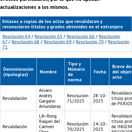
actualizaciones a los mismos.
Enlaces a copias de los actos que revalidaron y
reconocieron títulos y grados obtenidos en el extranjero
Resolución 64
/
Resolución 65
/
Resolución 66
/
Resolución
67
/
Resolución 68
/
Resolución 69
/
Resolución 70
/
Resolución
71
Tipo y
Breve de
Denominación
Número
Nombre
Fecha
del objet
(tipologías)
de
acto
norma
Alvaro
Revalidaci
Andrés
Resolución
28-10-
Revalidación
título pro
Gargano
71/2025
2025
de PERIO
Amundaray
Lih-Rong
Revalidaci
Raquel del
título pro
Resolución
24-10-
Revalidación
Carmen
de INGEN
70/2025
2025
Chen
NEGOCIO