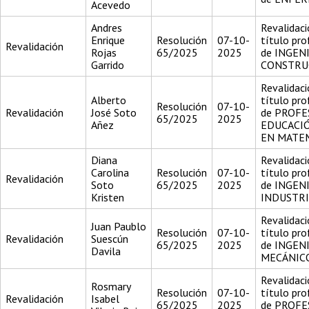
Acevedo
Andres
Revalidaci
Enrique
Resolución
07-10-
título pro
Revalidación
Rojas
65/2025
2025
de INGEN
Garrido
CONSTRU
Revalidaci
Alberto
título pro
Resolución
07-10-
Revalidación
José Soto
de PROFE
65/2025
2025
Añez
EDUCACI
EN MATE
Diana
Revalidaci
Carolina
Resolución
07-10-
título pro
Revalidación
Soto
65/2025
2025
de INGEN
Kristen
INDUSTR
Revalidaci
Juan Paublo
Resolución
07-10-
título pro
Revalidación
Suescún
65/2025
2025
de INGEN
Davila
MECÁNIC
Revalidaci
Rosmary
Resolución
07-10-
título pro
Revalidación
Isabel
65/2025
2025
de PROFE