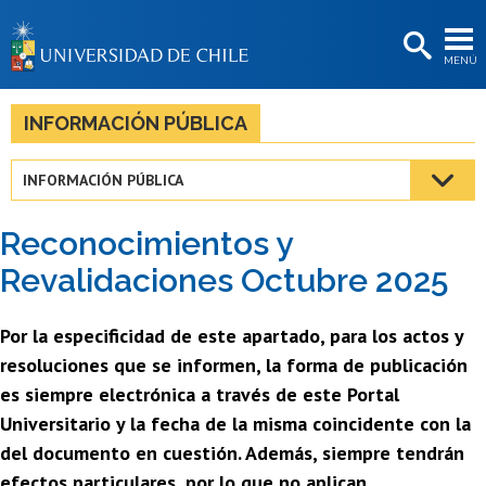
EXTENSIÓN
MENÚ
BIBLIOTECAS
LA UNIVERSIDAD
INFORMACIÓN PÚBLICA
Postulantes
INFORMACIÓN PÚBLICA
Estudiantes
Reconocimientos y
Académicas/os
Revalidaciones Octubre 2025
Funcionarias/os
Por la especificidad de este apartado, para los actos y
Egresadas/os
resoluciones que se informen, la forma de publicación
es siempre electrónica a través de este Portal
Universitario y la fecha de la misma coincidente con la
del documento en cuestión. Además, siempre tendrán
efectos particulares, por lo que no aplican