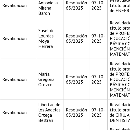
Revalidaci
Antonieta
Resolución
07-10-
Revalidación
título pro
Mirena
65/2025
2025
de ENFE
Baron
Revalidaci
título pro
Susel de
de PROFE
Lourdes
Resolución
07-10-
Revalidación
EDUCACI
Moya
65/2025
2025
BÁSICA C
Herrera
MENCIÓN
MATEMÁT
Revalidaci
título pro
María
de PROFE
Resolución
07-10-
Revalidación
Gregoria
EDUCACI
65/2025
2025
Orozco
BÁSICA C
MENCIÓN
MATEMÁT
Libertad de
Revalidaci
los Angeles
Resolución
07-10-
título pro
Revalidación
Ortega
65/2025
2025
de CIRUJ
Beltran
DENTIST
Revalidaci