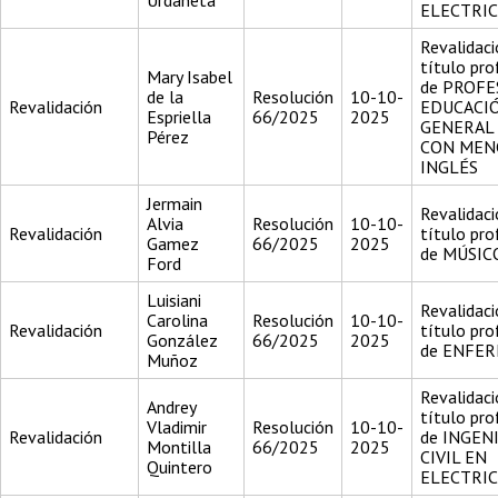
Urdaneta
ELECTRI
Revalidaci
título pro
Mary Isabel
de PROFE
de la
Resolución
10-10-
Revalidación
EDUCACI
Espriella
66/2025
2025
GENERAL 
Pérez
CON MEN
INGLÉS
Jermain
Revalidaci
Alvia
Resolución
10-10-
Revalidación
título pro
Gamez
66/2025
2025
de MÚSIC
Ford
Luisiani
Revalidaci
Carolina
Resolución
10-10-
Revalidación
título pro
González
66/2025
2025
de ENFE
Muñoz
Revalidaci
Andrey
título pro
Vladimir
Resolución
10-10-
Revalidación
de INGEN
Montilla
66/2025
2025
CIVIL EN
Quintero
ELECTRI