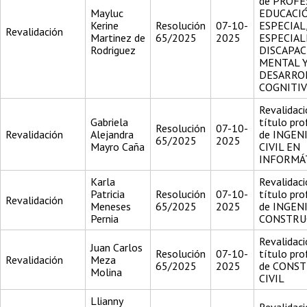
de PROFE
Mayluc
EDUCACI
Kerine
Resolución
07-10-
ESPECIAL
Revalidación
Martinez de
65/2025
2025
ESPECIAL
Rodriguez
DISCAPAC
MENTAL 
DESARRO
COGNITI
Revalidaci
Gabriela
título pro
Resolución
07-10-
Revalidación
Alejandra
de INGEN
65/2025
2025
Mayro Caña
CIVIL EN
INFORMÁ
Karla
Revalidaci
Patricia
Resolución
07-10-
título pro
Revalidación
Meneses
65/2025
2025
de INGEN
Pernia
CONSTRU
Revalidaci
Juan Carlos
Resolución
07-10-
título pro
Revalidación
Meza
65/2025
2025
de CONS
Molina
CIVIL
Llianny