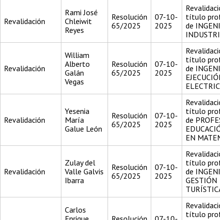
Revalidaci
Rami José
Resolución
07-10-
título pro
Revalidación
Chleiwit
65/2025
2025
de INGEN
Reyes
INDUSTR
Revalidaci
William
título pro
Alberto
Resolución
07-10-
Revalidación
de INGEN
Galán
65/2025
2025
EJECUCIÓ
Vegas
ELECTRI
Revalidaci
Yesenia
título pro
Resolución
07-10-
Revalidación
María
de PROFE
65/2025
2025
Galue León
EDUCACI
EN MATE
Revalidaci
Zulay del
título pro
Resolución
07-10-
Revalidación
Valle Galvis
de INGEN
65/2025
2025
Ibarra
GESTIÓN
TURÍSTIC
Revalidaci
Carlos
título pro
Enrique
Resolución
07-10-