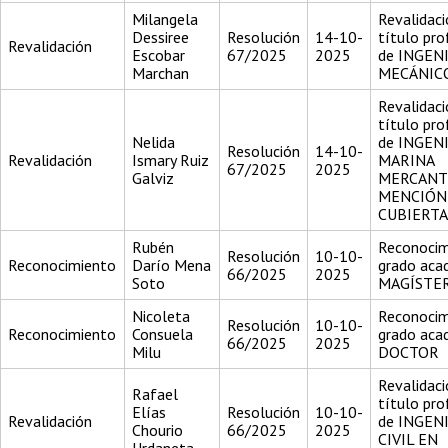
Milangela
Revalidaci
Dessiree
Resolución
14-10-
título pro
Revalidación
Escobar
67/2025
2025
de INGEN
Marchan
MECÁNIC
Revalidaci
título pro
Nelida
de INGEN
Resolución
14-10-
Revalidación
Ismary Ruiz
MARINA
67/2025
2025
Galviz
MERCANT
MENCIÓN
CUBIERTA
Rubén
Reconocim
Resolución
10-10-
Reconocimiento
Darío Mena
grado aca
66/2025
2025
Soto
MAGÍSTE
Nicoleta
Reconocim
Resolución
10-10-
Reconocimiento
Consuela
grado aca
66/2025
2025
Milu
DOCTOR
Revalidaci
Rafael
título pro
Elías
Resolución
10-10-
Revalidación
de INGEN
Chourio
66/2025
2025
CIVIL EN