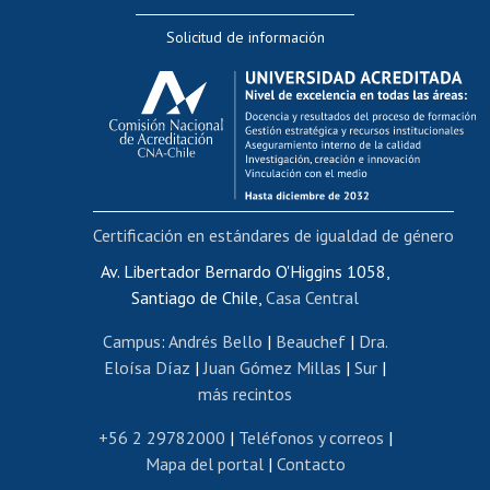
Editar Portafolio Académico
Solicitud de información
Evaluación docente
Calificación académica
Postulación al AUCAI
Funcionarias/os
Cursos internos de capacitación
Bienestar del personal
Certificación en estándares de igualdad de género
Portal de movilidad interna
Certificado de renta
Av. Libertador Bernardo O'Higgins 1058,
Santiago de Chile,
Casa Central
Certificado de renta honorarios
Gestión de correo uchile
Campus
:
Andrés Bello
|
Beauchef
|
Dra.
Editar páginas blancas
Eloísa Díaz
|
Juan Gómez Millas
|
Sur
|
más recintos
Extranjeras/os
Revalidación y reconocimiento de títulos
+56 2 29782000
|
Teléfonos y correos
|
Mapa del portal
|
Contacto
Postulación al Programa de Movilidad Estudiantil