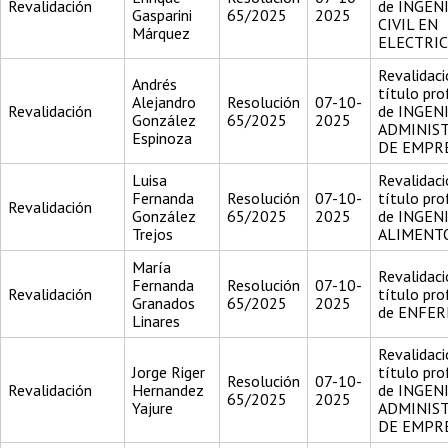
Revalidación
de INGEN
Gasparini
65/2025
2025
CIVIL EN
Márquez
ELECTRI
Revalidaci
Andrés
título pro
Alejandro
Resolución
07-10-
Revalidación
de INGEN
González
65/2025
2025
ADMINIS
Espinoza
DE EMPR
Luisa
Revalidaci
Fernanda
Resolución
07-10-
título pro
Revalidación
González
65/2025
2025
de INGEN
Trejos
ALIMENT
María
Revalidaci
Fernanda
Resolución
07-10-
Revalidación
título pro
Granados
65/2025
2025
de ENFE
Linares
Revalidaci
Jorge Riger
título pro
Resolución
07-10-
Revalidación
Hernandez
de INGEN
65/2025
2025
Yajure
ADMINIS
DE EMPR