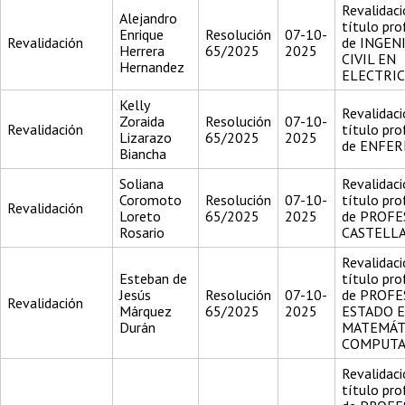
Revalidaci
Alejandro
título pro
Enrique
Resolución
07-10-
Revalidación
de INGEN
Herrera
65/2025
2025
CIVIL EN
Hernandez
ELECTRI
Kelly
Revalidaci
Zoraida
Resolución
07-10-
Revalidación
título pro
Lizarazo
65/2025
2025
de ENFE
Biancha
Soliana
Revalidaci
Coromoto
Resolución
07-10-
título pro
Revalidación
Loreto
65/2025
2025
de PROFE
Rosario
CASTELL
Revalidaci
Esteban de
título pro
Jesús
Resolución
07-10-
de PROFE
Revalidación
Márquez
65/2025
2025
ESTADO 
Durán
MATEMÁT
COMPUTA
Revalidaci
título pro