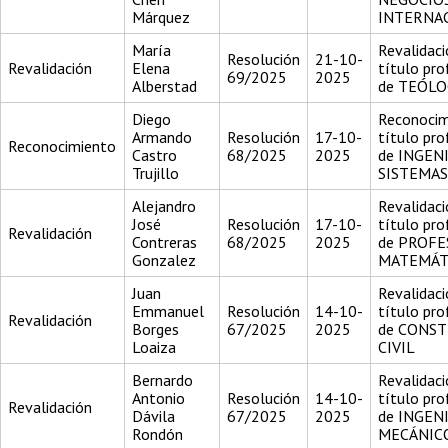
Márquez
INTERNA
María
Revalidaci
Resolución
21-10-
Revalidación
Elena
título pro
69/2025
2025
Alberstad
de TEÓL
Diego
Reconocim
Armando
Resolución
17-10-
título pro
Reconocimiento
Castro
68/2025
2025
de INGEN
Trujillo
SISTEMAS
Alejandro
Revalidaci
José
Resolución
17-10-
título pro
Revalidación
Contreras
68/2025
2025
de PROFE
Gonzalez
MATEMÁT
Juan
Revalidaci
Emmanuel
Resolución
14-10-
título pro
Revalidación
Borges
67/2025
2025
de CONS
Loaiza
CIVIL
Bernardo
Revalidaci
Antonio
Resolución
14-10-
título pro
Revalidación
Dávila
67/2025
2025
de INGEN
Rondón
MECÁNIC