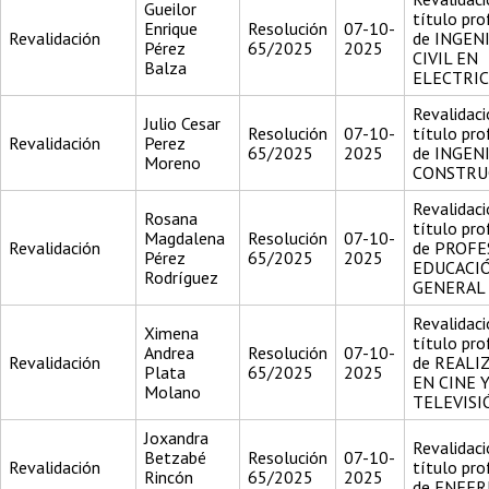
Gueilor
título pro
Enrique
Resolución
07-10-
Revalidación
de INGEN
Pérez
65/2025
2025
CIVIL EN
Balza
ELECTRI
Revalidaci
Julio Cesar
Resolución
07-10-
título pro
Revalidación
Perez
65/2025
2025
de INGEN
Moreno
CONSTRU
Revalidaci
Rosana
título pro
Magdalena
Resolución
07-10-
Revalidación
de PROFE
Pérez
65/2025
2025
EDUCACI
Rodríguez
GENERAL 
Revalidaci
Ximena
título pro
Andrea
Resolución
07-10-
Revalidación
de REALI
Plata
65/2025
2025
EN CINE 
Molano
TELEVISI
Joxandra
Revalidaci
Betzabé
Resolución
07-10-
Revalidación
título pro
Rincón
65/2025
2025
de ENFE