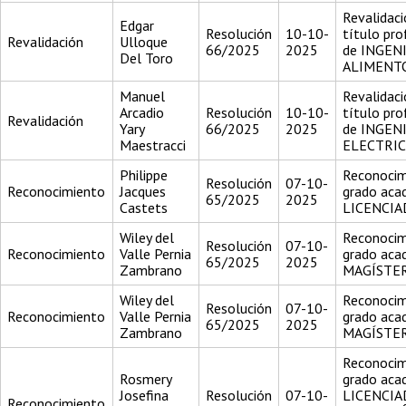
Revalidaci
Edgar
Resolución
10-10-
título pro
Revalidación
Ulloque
66/2025
2025
de INGEN
Del Toro
ALIMENT
Manuel
Revalidaci
Arcadio
Resolución
10-10-
título pro
Revalidación
Yary
66/2025
2025
de INGEN
Maestracci
ELECTRIC
Philippe
Reconocim
Resolución
07-10-
Reconocimiento
Jacques
grado aca
65/2025
2025
Castets
LICENCI
Wiley del
Reconocim
Resolución
07-10-
Reconocimiento
Valle Pernia
grado aca
65/2025
2025
Zambrano
MAGÍSTE
Wiley del
Reconocim
Resolución
07-10-
Reconocimiento
Valle Pernia
grado aca
65/2025
2025
Zambrano
MAGÍSTE
Reconocim
Rosmery
grado aca
Josefina
Resolución
07-10-
LICENCIA
Reconocimiento