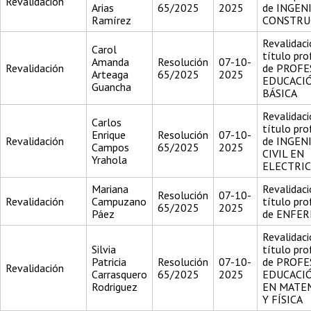
Revalidación
Arias
65/2025
2025
de INGEN
Ramírez
CONSTRU
Revalidaci
Carol
título pro
Amanda
Resolución
07-10-
Revalidación
de PROFE
Arteaga
65/2025
2025
EDUCACI
Guancha
BÁSICA
Revalidaci
Carlos
título pro
Enrique
Resolución
07-10-
Revalidación
de INGEN
Campos
65/2025
2025
CIVIL EN
Yrahola
ELECTRI
Mariana
Revalidaci
Resolución
07-10-
Revalidación
Campuzano
título pro
65/2025
2025
Páez
de ENFE
Revalidaci
Silvia
título pro
Patricia
Resolución
07-10-
de PROFE
Revalidación
Carrasquero
65/2025
2025
EDUCACI
Rodriguez
EN MATE
Y FÍSICA