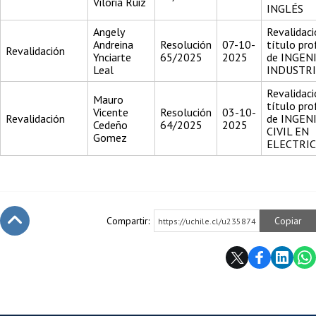
Viloria Ruiz
INGLÉS
Angely
Revalidaci
Andreina
Resolución
07-10-
título pro
Revalidación
Ynciarte
65/2025
2025
de INGEN
Leal
INDUSTR
Revalidaci
Mauro
título pro
Vicente
Resolución
03-10-
Revalidación
de INGEN
Cedeño
64/2025
2025
CIVIL EN
Gomez
ELECTRI
Compartir:
Copiar
https://uchile.cl/u235874
Subir