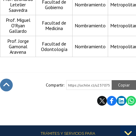
Facultad de
Letelier
Nombramiento
Metropolita
Gobierno
Saavedra
Prof. Miguel
Facultad de
O'Ryan
Nombramiento
Metropolita
Medicina
Gallardo
Prof. Jorge
Facultad de
Gamonal
Nombramiento
Metropolita
Odontología
Aravena
Compartir:
Copiar
https://uchile.cl/u237075
Subir
Más información
TRÁMITES Y SERVICIOS PARA