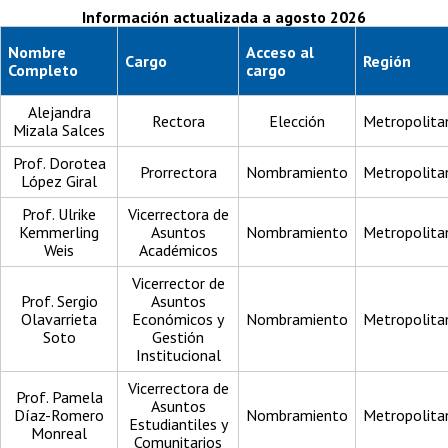
Información actualizada a agosto 2026
Nombre
Acceso al
Cargo
Región
Completo
cargo
Alejandra
Rectora
Elección
Metropolita
Mizala Salces
Prof. Dorotea
Prorrectora
Nombramiento
Metropolita
López Giral
Prof. Ulrike
Vicerrectora de
Kemmerling
Asuntos
Nombramiento
Metropolita
Weis
Académicos
Vicerrector de
Prof. Sergio
Asuntos
Olavarrieta
Económicos y
Nombramiento
Metropolita
Soto
Gestión
Institucional
Vicerrectora de
Prof. Pamela
Asuntos
Díaz-Romero
Nombramiento
Metropolita
Estudiantiles y
Monreal
Comunitarios