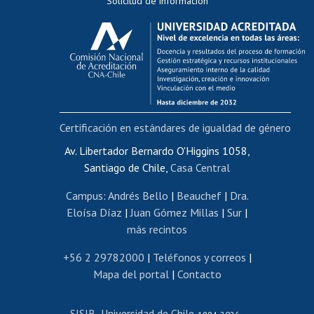
Solicitud de información
Evaluación docente
Calificación académica
Postulación al AUCAI
Funcionarias/os
Cursos internos de capacitación
Bienestar del personal
Certificación en estándares de igualdad de género
Portal de movilidad interna
Certificado de renta
Av. Libertador Bernardo O'Higgins 1058,
Santiago de Chile,
Casa Central
Certificado de renta honorarios
Gestión de correo uchile
Campus
:
Andrés Bello
|
Beauchef
|
Dra.
Editar páginas blancas
Eloísa Díaz
|
Juan Gómez Millas
|
Sur
|
más recintos
Extranjeras/os
Revalidación y reconocimiento de títulos
+56 2 29782000
|
Teléfonos y correos
|
Mapa del portal
|
Contacto
Postulación al Programa de Movilidad Estudiantil
Inscripción de asignaturas
SISIB
Universidad de Chile