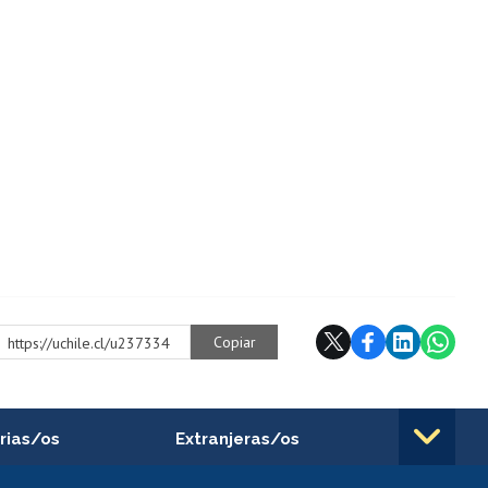
Copiar
https://uchile.cl/u237334
rias/os
Extranjeras/os
rnos de
Revalidación y reconocimiento