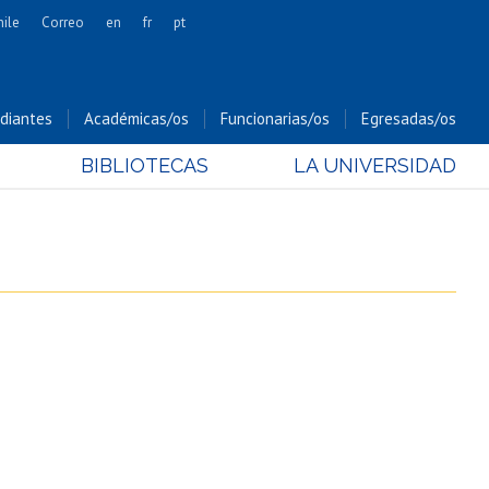
hile
Correo
en
fr
pt
Artes
Cs. Agronómicas
diantes
Académicas/os
Funcionarias/os
Egresadas/os
Cs. Forestales y Conservación
BIBLIOTECAS
LA UNIVERSIDAD
Cs. Sociales
Comunicación e Imagen
Economía y Negocios
Gobierno
Odontología
Estudios Internacionales
Bachillerato
Hospital Clínico