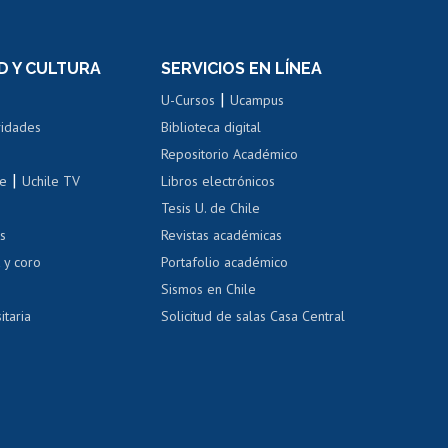
n
de títulos
el personal
Postulación al Programa de
Movilidad Estudiantil
D Y CULTURA
SERVICIOS EN LÍNEA
ovilidad interna
Inscripción de asignaturas
|
 de renta
U-Cursos
Ucampus
Cursos de español
 de renta
vidades
Biblioteca digital
Repositorio Académico
correo uchile
|
le
Uchile TV
Libros electrónicos
nas blancas
Tesis U. de Chile
os
Revistas académicas
, sexual y violencia
Denuncias administrativas
 y coro
Portafolio académico
Sismos en Chile
itaria
Solicitud de salas Casa Central