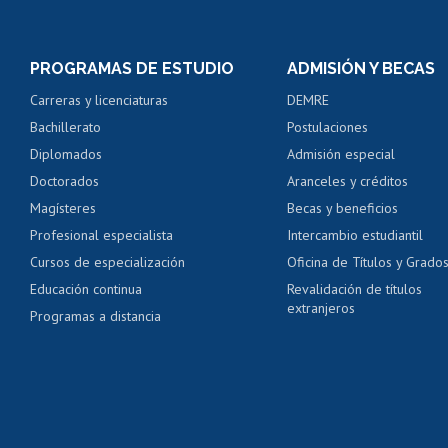
Inscripción y cambio d
Consulta y certificado
PROGRAMAS DE ESTUDIO
ADMISIÓN Y BECAS
Certificado de alumno
Carreras y licenciaturas
DEMRE
Servicio médico y den
Bachillerato
Postulaciones
Pago de arancel y cré
Diplomados
Admisión especial
Pago de arancel y cré
Doctorados
Aranceles y créditos
Certificado de títulos 
Magísteres
Becas y beneficios
Profesional especialista
Intercambio estudiantil
Mi Uchile
Ayu
Cursos de especialización
Oficina de Títulos y Grado
Educación continua
Revalidación de títulos
extranjeros
Programas a distancia