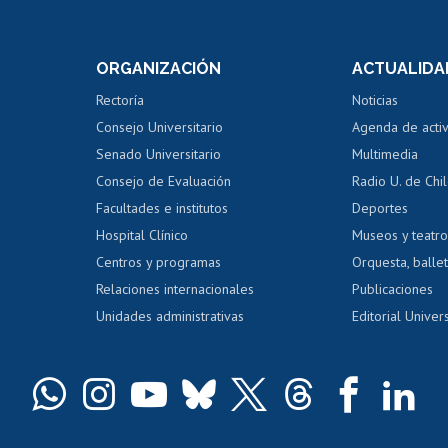
internos de investigación
capacitació
e asignaturas
Consulta a bases de datos
Bienestar d
 de notas
ORGANIZACIÓN
ACTUALIDA
Perfeccionamiento
Portal de m
 regular
Editar Portafolio Académico
Certificado
Rectoría
Noticias
tal
Evaluación docente
Certificado
Consejo Universitario
Agenda de acti
dito alumnos
honorarios
Calificación académica
Senado Universitario
Multimedia
dito exalumnos
Gestión de 
Consejo de Evaluación
Radio U. de Chi
Postulación al AUCAI
y grados
Editar pági
Facultades e institutos
Deportes
Hospital Clínico
Museos y teatr
da tecnológica
Tarjeta TUI
Wifi
Acoso laboral
s
Centros y programas
Orquesta, ballet
Relaciones internacionales
Publicaciones
Unidades administrativas
Editorial Univers