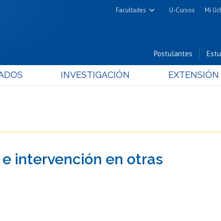
Facultades
U-Cursos
Mi Uc
Arquitectura y Urbanismo
Ciencias
Postulantes
Estu
Cs. Físicas y Matemáticas
ADOS
INVESTIGACIÓN
EXTENSIÓN
Cs. Químicas y Farmacéuticas
Cs. Veterinarias y Pecuarias
Derecho
Filosofía y Humanidades
Medicina
 e intervención en otras
Estudios Avanzados en Educación
Nutrición y Tecnología de
Alimentos