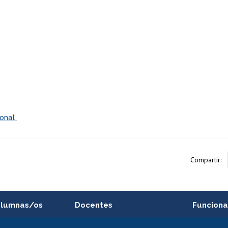
ional
Compartir:
alumnas/os
Docentes
Funciona
Postulación a concursos
Cursos inte