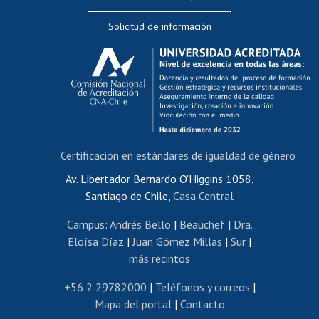
Editar Portafolio Académico
Solicitud de información
Evaluación docente
Calificación académica
Postulación al AUCAI
Funcionarias/os
Cursos internos de capacitación
Bienestar del personal
Certificación en estándares de igualdad de género
Portal de movilidad interna
Certificado de renta
Av. Libertador Bernardo O'Higgins 1058,
Santiago de Chile,
Casa Central
Certificado de renta honorarios
Gestión de correo uchile
Campus
:
Andrés Bello
|
Beauchef
|
Dra.
Editar páginas blancas
Eloísa Díaz
|
Juan Gómez Millas
|
Sur
|
más recintos
Extranjeras/os
Revalidación y reconocimiento de títulos
+56 2 29782000
|
Teléfonos y correos
|
Mapa del portal
|
Contacto
Postulación al Programa de Movilidad Estudiantil