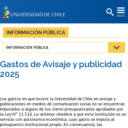
EXTENSIÓN
MENÚ
BIBLIOTECAS
LA UNIVERSIDAD
INFORMACIÓN PÚBLICA
Postulantes
INFORMACIÓN PÚBLICA
Estudiantes
Gastos de Avisaje y publicidad
Académicas/os
2025
Funcionarias/os
Egresadas/os
Los gastos en que incurre la Universidad de Chile en avisaje y
publicaciones en medios de comunicación social no se encuentran
imputados a alguno de los ítems presupuestarios aprobados por
la Ley N° 21.516. Lo anterior obedece a que esta Institución es un
servicio con autonomía económica, cuyo gasto se imputa al
presupuesto institucional propio. En consecuencia, las