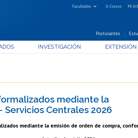
Facultades
U-Cursos
Mi Uc
Arquitectura y Urbanismo
Ciencias
Postulantes
Estu
Cs. Físicas y Matemáticas
ADOS
INVESTIGACIÓN
EXTENSIÓN
Cs. Químicas y Farmacéuticas
Cs. Veterinarias y Pecuarias
Derecho
Filosofía y Humanidades
Medicina
formalizados mediante la
Estudios Avanzados en Educación
Nutrición y Tecnología de
 Servicios Centrales 2026
Alimentos
alizados mediante la emisión de orden de compra, confor