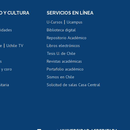
el personal
Postulación al Programa de
Movilidad Estudiantil
D Y CULTURA
SERVICIOS EN LÍNEA
ovilidad interna
Inscripción de asignaturas
|
 de renta
U-Cursos
Ucampus
Cursos de español
 de renta
vidades
Biblioteca digital
Repositorio Académico
correo uchile
|
le
Uchile TV
Libros electrónicos
nas blancas
Tesis U. de Chile
os
Revistas académicas
, sexual y violencia
Denuncias administrativas
 y coro
Portafolio académico
Sismos en Chile
itaria
Solicitud de salas Casa Central