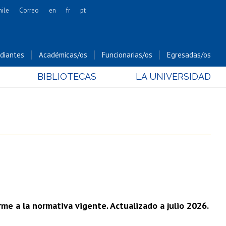
hile
Correo
en
fr
pt
Artes
Cs. Agronómicas
diantes
Académicas/os
Funcionarias/os
Egresadas/os
Cs. Forestales y Conservación
BIBLIOTECAS
LA UNIVERSIDAD
Cs. Sociales
Comunicación e Imagen
Economía y Negocios
Gobierno
Odontología
Estudios Internacionales
Bachillerato
Hospital Clínico
me a la normativa vigente. Actualizado a julio 2026.