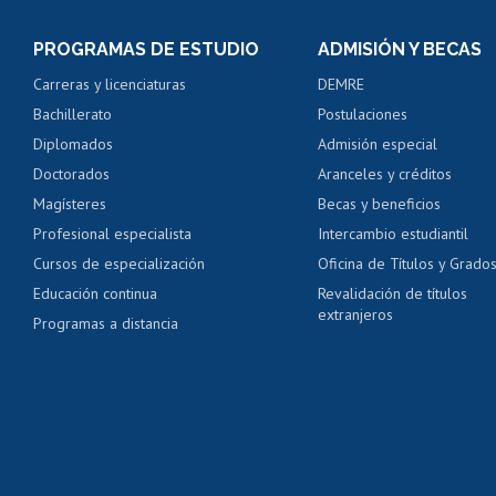
Inscripción y cambio d
Consulta y certificado
PROGRAMAS DE ESTUDIO
ADMISIÓN Y BECAS
Certificado de alumno
Carreras y licenciaturas
DEMRE
Servicio médico y den
Bachillerato
Postulaciones
Pago de arancel y cré
Diplomados
Admisión especial
Pago de arancel y cré
Doctorados
Aranceles y créditos
Certificado de títulos 
Magísteres
Becas y beneficios
Profesional especialista
Intercambio estudiantil
Mi Uchile
Ayu
Cursos de especialización
Oficina de Títulos y Grado
Educación continua
Revalidación de títulos
extranjeros
Programas a distancia