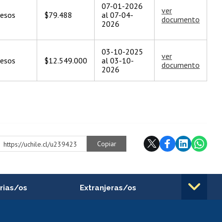
07-01-2026
ver
esos
$79.488
al 07-04-
documento
2026
03-10-2025
ver
esos
$12.549.000
al 03-10-
documento
2026
Copiar
https://uchile.cl/u239423
rias/os
Extranjeras/os
rnos de
Revalidación y reconocimiento
n
de títulos