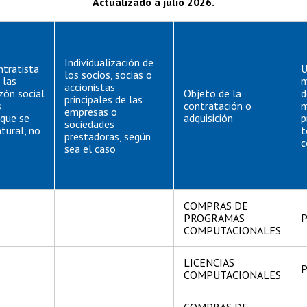
Actualizado a julio 2026.
Individualización de
ntratista
U
los socios, socias o
 las
m
accionistas
zón social
Objeto de la
d
principales de las
s
contratación o
m
empresas o
 que se
adquisición
p
sociedades
tural, no
t
prestadoras, según
T
c
sea el caso
COMPRAS DE
PROGRAMAS
P
COMPUTACIONALES
LICENCIAS
P
COMPUTACIONALES
COMPRAS DE