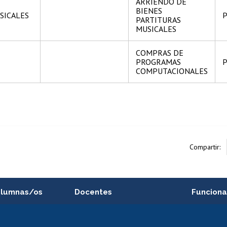
ARRIENDO DE
BIENES
SICALES
P
PARTITURAS
MUSICALES
COMPRAS DE
PROGRAMAS
P
COMPUTACIONALES
Compartir:
alumnas/os
Docentes
Funciona
Postulación a concursos
Cursos inte
internos de investigación
capacitació