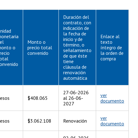
Duración del
contrato, con
indicación de
nidad
la fecha de
onetaria
Enlace al
inicio y de
el
Monto o
texto
término, o
onto o
precio total
íntegro de
señalamiento
recio
convenido
la orden de
de que éste
otal
compra
tiene
onvenido
cláusula de
renovación
automática
27-06-2026
ver
esos
$408.065
al 26-06-
documento
2027
ver
esos
$3.062.108
Renovación
documento
02-06-2026