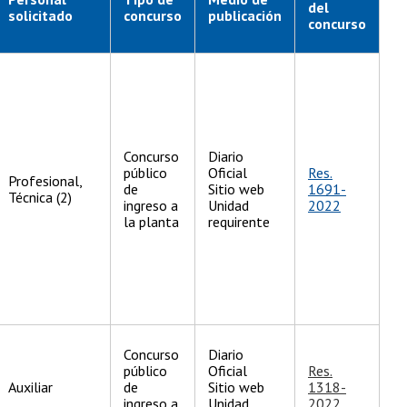
del
solicitado
concurso
publicación
concurso
Concurso
Diario
público
Oficial
Res.
Profesional,
de
Sitio web
1691-
Técnica (2)
ingreso a
Unidad
2022
la planta
requirente
Concurso
Diario
público
Oficial
Res.
Auxiliar
de
Sitio web
1318-
ingreso a
Unidad
2022