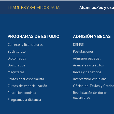
Más información
TRÁMITES Y SERVICIOS PARA
Alumnas/os y ex
Matrícula en línea
Inscripción y cambio d
Consulta y certificado
PROGRAMAS DE ESTUDIO
ADMISIÓN Y BECAS
Certificado de alumno
Carreras y licenciaturas
DEMRE
Servicio médico y den
Bachillerato
Postulaciones
Pago de arancel y cré
Diplomados
Admisión especial
Pago de arancel y cré
Doctorados
Aranceles y créditos
Certificado de títulos 
Magísteres
Becas y beneficios
Profesional especialista
Intercambio estudiantil
Mi Uchile
Ayu
Cursos de especialización
Oficina de Títulos y Grado
Educación continua
Revalidación de títulos
extranjeros
Programas a distancia