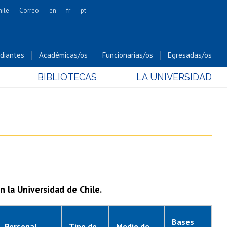
hile
Correo
en
fr
pt
Artes
Cs. Agronómicas
diantes
Académicas/os
Funcionarias/os
Egresadas/os
Cs. Forestales y Conservación
BIBLIOTECAS
LA UNIVERSIDAD
Cs. Sociales
Comunicación e Imagen
Economía y Negocios
Gobierno
Odontología
Estudios Internacionales
Bachillerato
n la Universidad de Chile.
Hospital Clínico
Bases
Personal
Tipo de
Medio de