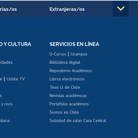
rias/os
Extranjeras/os
rnos de
Revalidación y reconocimiento
n
de títulos
el personal
Postulación al Programa de
Movilidad Estudiantil
D Y CULTURA
SERVICIOS EN LÍNEA
ovilidad interna
Inscripción de asignaturas
|
 de renta
U-Cursos
Ucampus
Cursos de español
 de renta
vidades
Biblioteca digital
Repositorio Académico
correo uchile
|
le
Uchile TV
Libros electrónicos
nas blancas
Tesis U. de Chile
os
Revistas académicas
, sexual y violencia
Denuncias administrativas
 y coro
Portafolio académico
Sismos en Chile
itaria
Solicitud de salas Casa Central