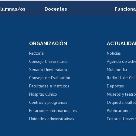
alumnas/os
Docentes
Funciona
Postulación a concursos
Cursos inte
internos de investigación
capacitació
e asignaturas
Consulta a bases de datos
Bienestar d
 de notas
ORGANIZACIÓN
ACTUALIDA
Perfeccionamiento
Portal de m
 regular
Editar Portafolio Académico
Certificado
Rectoría
Noticias
tal
Evaluación docente
Certificado
Consejo Universitario
Agenda de acti
dito alumnos
honorarios
Calificación académica
Senado Universitario
Multimedia
dito exalumnos
Gestión de 
Consejo de Evaluación
Radio U. de Chi
Postulación al AUCAI
y grados
Editar pági
Facultades e institutos
Deportes
Hospital Clínico
Museos y teatr
da tecnológica
Tarjeta TUI
Wifi
Acoso laboral
s
Centros y programas
Orquesta, ballet
Relaciones internacionales
Publicaciones
Unidades administrativas
Editorial Univers