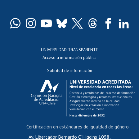
Pago de arancel y crédito exalumnos
Certificado de títulos y grados
Docentes
Postulación a concursos internos de investigación
Consulta a bases de datos
UNIVERSIDAD TRANSPARENTE
Perfeccionamiento
Acceso a información pública
Editar Portafolio Académico
Solicitud de información
Evaluación docente
Calificación académica
Postulación al AUCAI
Funcionarias/os
Cursos internos de capacitación
Bienestar del personal
Certificación en estándares de igualdad de género
Portal de movilidad interna
Certificado de renta
Av. Libertador Bernardo O'Higgins 1058,