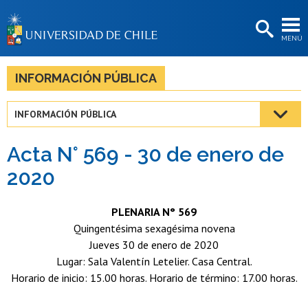
EXTENSIÓN
MENÚ
BIBLIOTECAS
LA UNIVERSIDAD
INFORMACIÓN PÚBLICA
Postulantes
INFORMACIÓN PÚBLICA
Estudiantes
Acta N° 569 - 30 de enero de
Académicas/os
2020
Funcionarias/os
PLENARIA N° 569
Egresadas/os
Quingentésima sexagésima novena
Jueves 30 de enero de 2020
Lugar: Sala Valentín Letelier. Casa Central.
Horario de inicio: 15.00 horas. Horario de término: 17.00 horas.