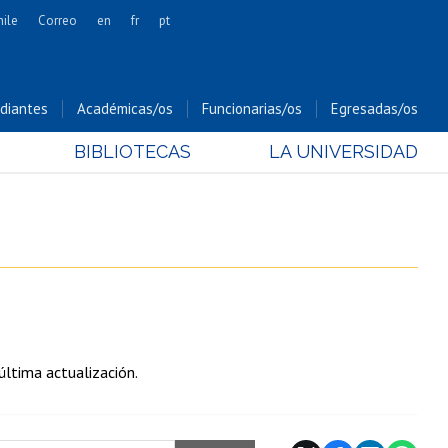
hile
Correo
en
fr
pt
Artes
Cs. Agronómicas
diantes
Académicas/os
Funcionarias/os
Egresadas/os
Cs. Forestales y Conservación
BIBLIOTECAS
LA UNIVERSIDAD
Cs. Sociales
Comunicación e Imagen
Economía y Negocios
Gobierno
Odontología
Estudios Internacionales
Bachillerato
última actualización.
Hospital Clínico