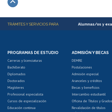
Subir
Más información
TRÁMITES Y SERVICIOS PARA
Alumnas/os y ex
Matrícula en línea
Inscripción y cambio d
Consulta y certificado
PROGRAMAS DE ESTUDIO
ADMISIÓN Y BECAS
Certificado de alumno
Carreras y licenciaturas
DEMRE
Servicio médico y den
Bachillerato
Postulaciones
Pago de arancel y cré
Diplomados
Admisión especial
Pago de arancel y cré
Doctorados
Aranceles y créditos
Certificado de títulos 
Magísteres
Becas y beneficios
Profesional especialista
Intercambio estudiantil
Mi Uchile
Ayu
Cursos de especialización
Oficina de Títulos y Grado
Educación continua
Revalidación de títulos