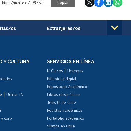
Copiar
https://uchile.cl/u99581
rias/os
Extranjeras/os
rnos de
Revalidación y reconocimiento
n
de títulos
el personal
Postulación al Programa de
Movilidad Estudiantil
D Y CULTURA
SERVICIOS EN LÍNEA
ovilidad interna
Inscripción de asignaturas
|
 de renta
U-Cursos
Ucampus
Cursos de español
 de renta
vidades
Biblioteca digital
Repositorio Académico
correo uchile
|
le
Uchile TV
Libros electrónicos
nas blancas
Tesis U. de Chile
os
Revistas académicas
, sexual y violencia
Denuncias administrativas
 y coro
Portafolio académico
Sismos en Chile