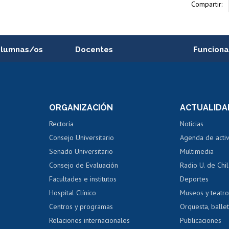
Compartir:
alumnas/os
Docentes
Funciona
Postulación a concursos
Cursos inte
internos de investigación
capacitació
e asignaturas
Consulta a bases de datos
Bienestar d
 de notas
ORGANIZACIÓN
ACTUALIDA
Perfeccionamiento
Portal de m
 regular
Editar Portafolio Académico
Certificado
Rectoría
Noticias
tal
Evaluación docente
Certificado
Consejo Universitario
Agenda de acti
dito alumnos
honorarios
Calificación académica
Senado Universitario
Multimedia
dito exalumnos
Gestión de 
Consejo de Evaluación
Radio U. de Chi
Postulación al AUCAI
y grados
Editar pági
Facultades e institutos
Deportes
Hospital Clínico
Museos y teatr
da tecnológica
Tarjeta TUI
Wifi
Acoso laboral
s
Centros y programas
Orquesta, ballet
Relaciones internacionales
Publicaciones